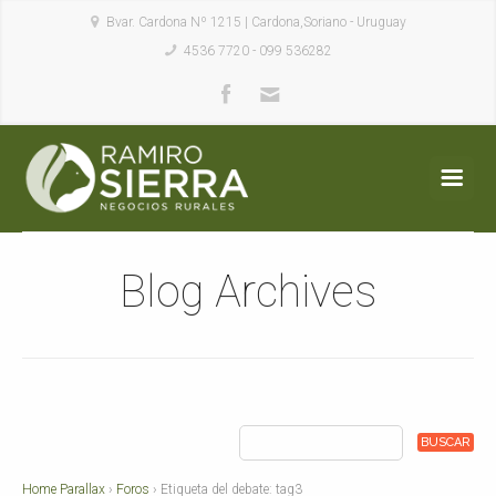
Bvar. Cardona Nº 1215 | Cardona,Soriano - Uruguay
4536 7720 - 099 536282
Blog Archives
Home Parallax
›
Foros
›
Etiqueta del debate: tag3