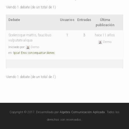
Viendo 1 debate (de un total de 1)
Debate
Usuarios
Entradas
Última
publicación
Scelerisque mattis, faucibus
1
3
hace 11 años
vulputate aliqua
Demo
Iniciado por:
Demo
en:
Ipsa! Eros consequatur donec
Viendo 1 debate (de un total de 1)
Copyright © 2017. Desarrollado por
Algebra Comunicación Aplicada
. Todos los
derechos son reservados.