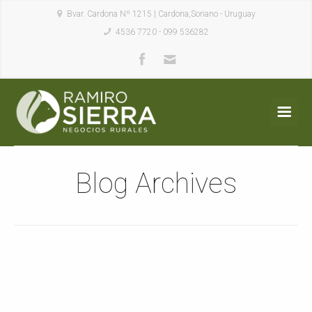
Bvar. Cardona Nº 1215 | Cardona,Soriano - Uruguay
4536 7720 - 099 536282
Blog Archives